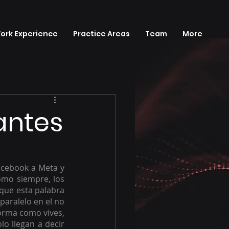
ork Experience
Practice Areas
Team
More
antes
cebook a Meta y 
omo siempre, los 
que esta palabra 
paralelo en el no 
forma como vives, 
o llegan a decir 