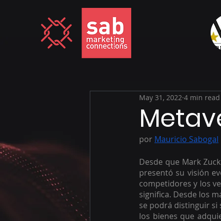
May 31, 2022
4 min read
Metave
por 
Mauricio Sabogal
Desde que Mark Zuck
presentó su visión ev
competidores y los ve
significa. Desde los m
se podrá distinguir si
los bienes que adquie