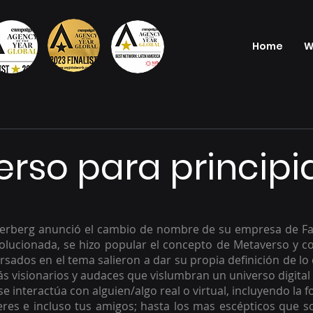
Home
W
rso para principi
erberg anunció el cambio de nombre de su empresa de Fa
olucionada, se hizo popular el concepto de Metaverso y c
rsados en el tema salieron a dar su propia definición de lo 
ás visionarios y audaces que vislumbran un universo digital 
 se interactúa con alguien/algo real o virtual, incluyendo la 
res e incluso tus amigos; hasta los mas escépticos que sol