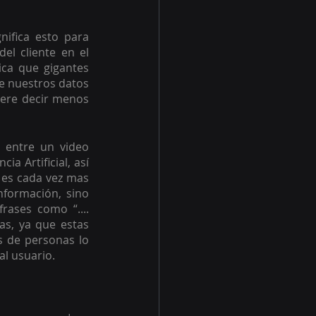
ifica esto para 
l cliente en el 
ca que gigantes 
e nuestros datos 
iere decir menos 
 entre un video 
 Artificial, así 
 es cada vez mas 
formación, sino 
ases como “.... 
s, ya que estas 
s de personas lo 
al usuario.