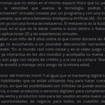
ersonas que no están en el mismo espacio físico que tú, p
la velocidad que avanza la tecnología, podrás in
mentes” virtuales creadas por un programa y con una inte
humano, que ahora llamamos Inteligencia Artificial (AI) . En
m ya son una forma de metaverso. El metaverso es la fusió
rtual, en el que no te darás cuenta si estás dentro o fuera 
aplicaciones 2D y las experiencias virtuales.
aban a un niño de 8 años sobre lo que comió durante las 4
uego (o escuchando a un youtuber desconocido narrando 
ondió: “En el mundo real comí cereal y en el video juego 
o ya interactúa en los dos mundos y acompaña su mamá a
 aún paga con tarjeta de crédito y a la vez ya compra “di
 le enseñó a manejar otro amigo de la misma edad,
esor del Internet móvil. Y al igual que el marketing digital 
 habilidades que se están utilizando hoy para hacer crece
rso, así que las posibilidades son infinitas: se puede asoci
rca, o crear productos o servicios digitales para complemen
de venta y productos solo para ser usados en este nuevo un
 oportunidades de negocio para todos, es cuestión de 