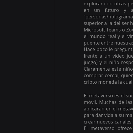
explorar con otras p
en un futuro y a 
“personas/hologramas/
superior a la del ser 
Microsoft Teams o Zoo
el mundo real y el vi
puente entre nuestras 
Hace poco le pregunt
frente a un video j
juego) y el niño resp
Claramente este niñ
comprar cereal, quien
cripto moneda la cual
El metaverso es el suc
móvil. Muchas de las
aplicarán en el metave
para dar vida a su ma
crear nuevos canales 
El metaverso ofrece