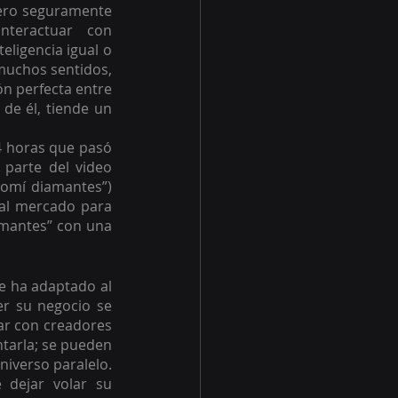
ero seguramente 
teractuar con 
ligencia igual o 
 muchos sentidos, 
n perfecta entre 
de él, tiende un 
 horas que pasó 
parte del video 
comí diamantes”) 
l mercado para 
amantes” con una 
se ha adaptado al 
r su negocio se 
ar con creadores 
tarla; se pueden 
iverso paralelo. 
dejar volar su 