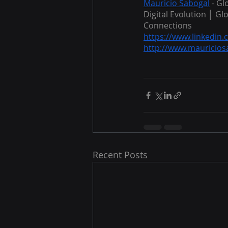
Mauricio Sabogal
 - G
Digital Evolution │ 
Connections
https://www.linkedin
http://www.mauricio
Recent Posts