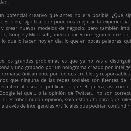
dad.
un potencial creativo que antes no era posible. ¿Qué sign
ues bien, significa que podemos mejorar la experiencia de
 y crear nuevos modelos de negocio, pero también impli
ok, Google y Microsoft, puedan hacer un seguimiento sobr
lo que lo hacen hoy en día, lo que en pocas palabras, qu
de los grandes problemas es que ya no vas a distinguir
na y uno grabado por un holograma creado por Inteligencia
informarse únicamente por fuentes creíbles y responsables
os que ninguna de las redes sociales son fuentes de in
ermiten al usuario publicar lo que él quiera, así como fr
Google leí que… o la opinión de Twitter… no son correcta
 ni escriben ni dan opinión, solo están ahí para que mile
 través de Inteligencias Artificiales que podrían confundir 