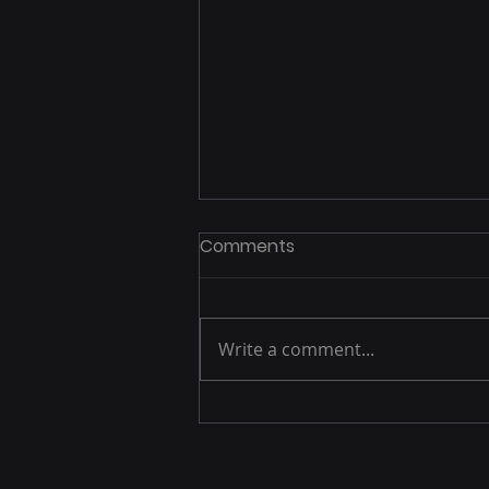
Comments
Write a comment...
From Political Maps to
Economic Maps: The Rise
of Corporate States